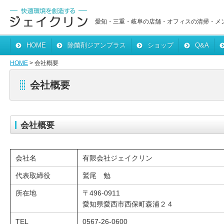
愛知・三重・岐阜の店舗・オフィスの清掃・メ
HOME
除菌剤ジアンプラス
ショップ
Q&A
HOME
> 会社概要
会社概要
会社概要
会社名
有限会社ジェイクリン
代表取締役
鷲尾 勉
所在地
〒496-0911
愛知県愛西市西保町森浦２４
TEL
0567-26-0600